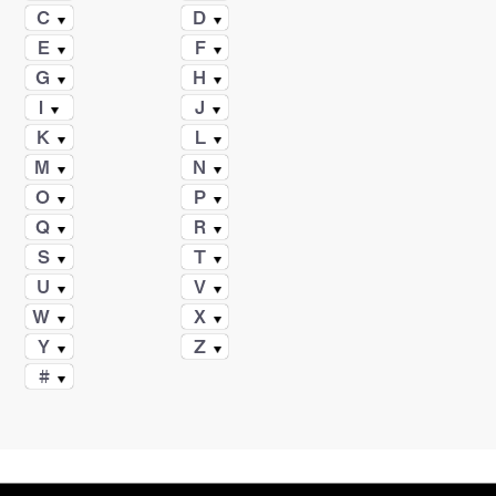
C
D
E
F
G
H
I
J
K
L
M
N
O
P
Q
R
S
T
U
V
W
X
Y
Z
#