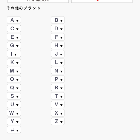
その他のブランド
A
B
C
D
E
F
G
H
I
J
K
L
M
N
O
P
Q
R
S
T
U
V
W
X
Y
Z
#