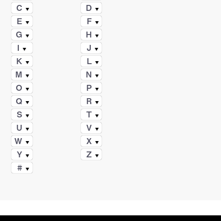
C
D
E
F
G
H
I
J
K
L
M
N
O
P
Q
R
S
T
U
V
W
X
Y
Z
#