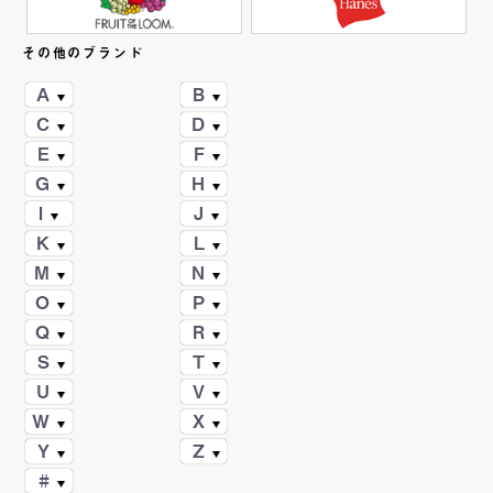
その他のブランド
A
B
C
D
E
F
G
H
I
J
K
L
M
N
O
P
Q
R
S
T
U
V
W
X
Y
Z
#