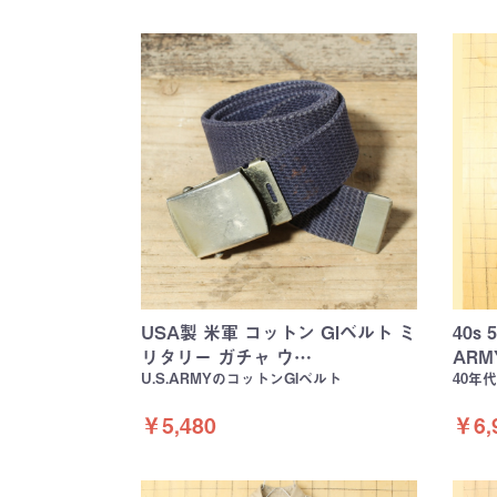
USA製 米軍 コットン GIベルト ミ
40s 
リタリー ガチャ ウ…
ARM
U.S.ARMYのコットンGIベルト
40年
￥5,480
￥6,