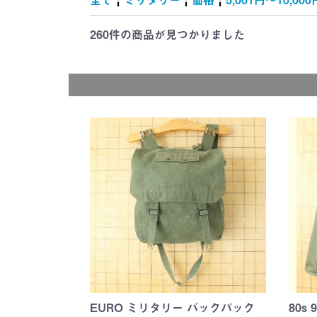
雑誌・絵本
ャラクター
キング)
地
マット
ー
(Tom and Jerr
シルベスター
ROAD RUNN
Wheels)
(Tom and Jerr
(Hanna-Barber
シルベスター
ROAD RUNN
(CHIP'N'DAL
WORS)
TREK)
(Garfield)
(MUPPET BA
(McDonald's)
Cola)
チキン(KFC)
(A&W)
(SUBWAY)
(Dairy Queen)
れ
(TWEETY an
(TWEETY an
SYLVESTER)
SYLVESTER)
260件
の商品が見つかりました
EURO ミリタリー バックパック
80s