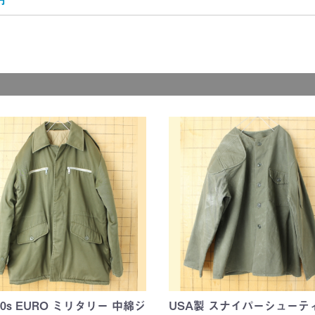
y)
ER)
y)
)
ER)
E)
BIES)
d
d
 90s EURO ミリタリー 中綿ジ
USA製 スナイパーシューテ