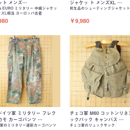
ット メンズ…
ジャケッ ト メンズXL …
90s EURO ミリタリー 中綿ジャケッ
民生品のシューティングジャケット
ンズL相当 ヨーロッパ古着
980
￥9,980
 ドイツ軍 ミリタリー フレク
チェコ軍 M60 コットンリネ
カモ カーゴパンツ …
ックパック キャンバス …
軍のミリタリー迷彩カーゴパンツ
チェコ軍のリュックサック