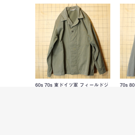
60s 70s 東ドイツ軍 フィールドジ
70s 
ャケット メンズL相…
ャケッ
1960年代から1970年代頃の東ドイツ軍ミ
1970
リタリージャケット
リタリ
￥7,980
￥7,4