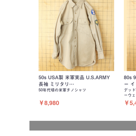
50s USA製 米軍実品 U.S.ARMY
80s
長袖 ミリタリ…
ー 
50年代頃の米軍チノシャツ
デッド
ーウェ
￥8,980
￥5,