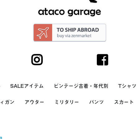
e
SALEアイテム
ビンテージ古着・年代別
Tシャツ
サリー
ィガン
トップス
ボトム
帽子・キャップ
シューズ・スニーカ
バッグ
アウター
ヘアーバンド
90s
80s
70s
60s
50s
40s
30s
20s
ミリタリー
パンツ
スカート
メンズ
レディー
無地Tシ
ボーダー
プリント
バンドT
ラグラン
7分袖T
サーマル
長袖Tシャ
タンクト
USA(ア
ヨーロッ
価格
カラー
ー・サンダル
00円
000円
,000円
ース
(アメリカ)製
ッパ製
～2,000円
2,001円～5,000円
5,001円～10,000円
10,001円～20,000円
20,001円～
ホワイト系
ブラック系
グレー系
ブラウン系
ベージュ系
グリーン系
ブルー系
パープル系
イエロー系
ピンク系
レッド系
オレンジ系
シルバー系
ゴールド系
その他
メンズ
レディース
ナイロン・ダウンベス
ナイロンジャケット・
スカジャン(スーベニ
フリースベスト
フリースジャケット
スタジャン
デニムジャケット・G
カバーオール
ハンティングジャケッ
コットン・ウールベス
ジャケット・ブルゾン
ワークジャケット
ウールジャケット
レザーベスト
レザージャケット
ガウン・ルームローブ
コート
ダウンジャケット
マウンテンパーカー
USA(アメリカ)製
ヨーロッパ製
価格
カラー
～2,000円
2,001円～5,000円
5,001円～10,000円
10,001円～20,000円
20,001円～
ホワイト系
ブラック系
グレー系
ブラウン系
ベージュ系
グリーン系
ブルー系
パープル系
イエロー系
ピンク系
レッド系
オレンジ系
シルバー系
ゴールド系
その他
メンズ
レディース
シャツ
スウェット
ニット・セーター
ジャケット
パンツ
帽子・フード
バッグ
シューズ
雑貨・小物
価格
カラー
～2,000円
2,001円～5,000円
5,001円～10,000円
10,001円～20,000円
20,001円～
ホワイト系
ブラック系
グレー系
ブラウン系
ベージュ系
グリーン系
ブルー系
パープル系
イエロー系
ピンク系
レッド系
オレンジ系
シルバー系
ゴールド系
その他
メンズ
レディース
ジーンズ
チノパン
スラックス・プリーツ
ワークパンツ
コーデュロイパンツ
ナイロンパンツ
スウェットパンツ
ウールパンツ
ペインターパンツ
レザーパンツ
オーバーオール・ツナ
ショートパンツ
USA(アメリカ)製
ヨーロッパ製
価格
カラー
ミニスカー
ミディアム
USA(アメ
ヨーロッパ
価格
カラー
～2,000円
2,001円～
5,001円～
10,001円
20,001円
ホワイト
ブラック
グレー系
ブラウン
ベージュ
グリーン
ブルー系
パープル
イエロー
ピンク系
レッド系
オレンジ
シルバー
ゴールド
その他
ト
ウインドブレーカー
アジャケット)
ジャン
ト
ト
(タック)パンツ
ギ
カート
ェリー
ーアンド
(THE
Hot
ェリー
ューンズ
ベラ
ーアンド
(THE
ル
(STER
f)
(STAR
ド
)
イビーズ
ート
psi-
フライド
's)
ブリュ
g's)
ーン
y's)
グ
筆箱
・小銭入
円