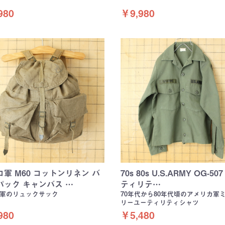
980
￥9,980
軍 M60 コットンリネン バ
70s 80s U.S.ARMY OG-50
パック キャンバス …
ティリテ…
軍のリュックサック
70年代から80年代頃のアメリカ軍
リーユーティリティシャツ
980
￥5,480