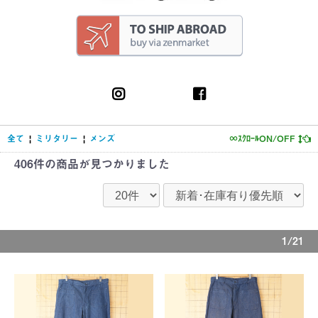
全て
|
ミリタリー
|
メンズ
∞ｽｸﾛｰﾙON/OFF
406件
の商品が見つかりました
1/21