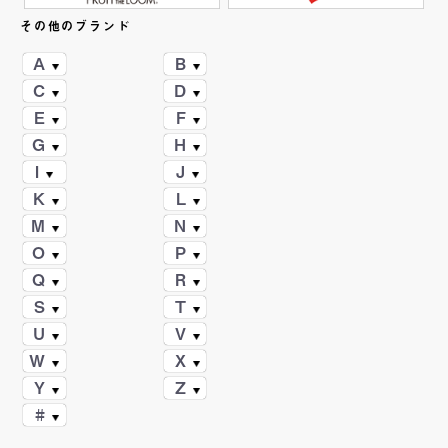
その他のブランド
A
B
C
D
E
F
G
H
I
J
K
L
M
N
O
P
Q
R
S
T
U
V
W
X
Y
Z
#