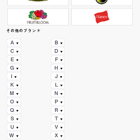
その他のブランド
A
B
C
D
E
F
G
H
I
J
K
L
M
N
O
P
Q
R
S
T
U
V
W
X